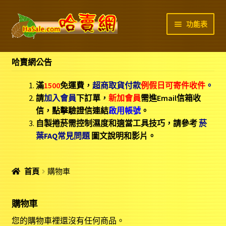
略
跳
功能表
過
至
導
內
商店首頁
覽
容
哈賣網公告
運費/付款說明
滿
1500
免運費，
超商取貨付款
例假日可寄件收件
。
請
加入會員
下訂單，
新加
會員
需進Email信箱收
菸葉FAQ
信，點擊驗證信連結
啟用帳號
。
自製捲菸需控制濕度和適當工具技巧，請參考
菸
聯絡我們
葉FAQ常見問題
圖文說明和影片。
我的帳號
首頁
購物車
我的訂單
購物車
您的購物車裡還沒有任何商品。