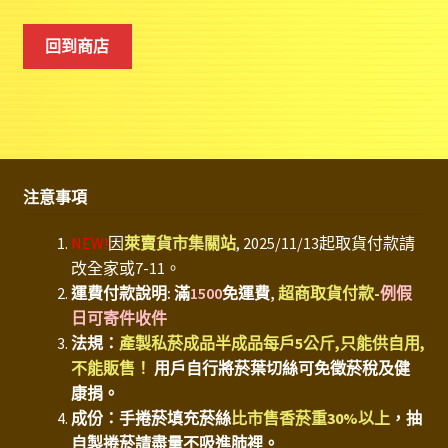
回到商店
注意事項
NEW!
因
萊賣貨市集關站
, 2025/11/13起取貨付款請
改全家或7-11。
運費付款說明: 滿
1500
免運費,
超商取貨付款-
例假
日可寄件收件
法規：
產製私菸成品半成品每戶5公斤,只能供自用,
不能販售！
用戶自行將菸葉切絲可免徵菸稅及健
康捐。
成份：手捲菸填充菸絲
比市售香菸重30%以上
，抽
自製捲菸請盡量不吸進肺裡。