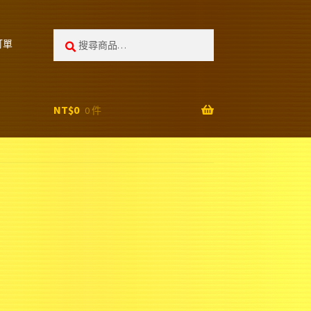
搜
搜
訂單
尋:
尋
NT$
0
0 件