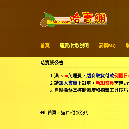
略
跳
過
至
導
內
覽
容
首頁
運費/付款說明
菸葉FAQ
哈賣網公告
滿
1500
免運費，
超商取貨付款
例假日
請
加入會員
下訂單，
新加
會員
需進E
自製捲菸需控制濕度和適當工具技巧
首頁
運費/付款說明