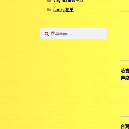
Virginia維吉尼亞
Burley 柏萊
搜
搜
尋:
尋
哈
進
台灣