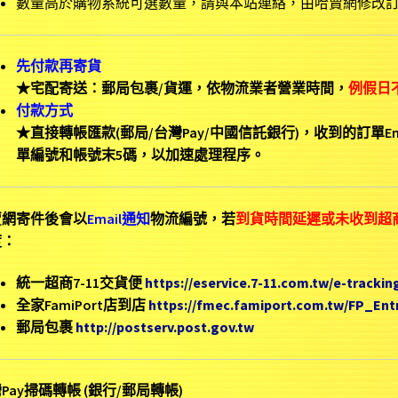
數量高於購物系統可選數量，請與本站連絡，由哈賣網修改
先付款再寄貨
★宅配寄送：郵局包裹/貨運，依物流業者營業時間，
例假日
付款方式
★直接轉帳匯款(郵局/台灣Pay/中國信託銀行)，收到的訂單Em
單編號和帳號末5碼，以加速處理程序。
賣網寄件後會以
Email通知
物流編號，若
到貨時間延遲或未收到超
度：
統一超商7-11交貨便
https://eservice.7-11.com.tw/e-trackin
全家FamiPort店到店
https://fmec.famiport.com.tw/FP_En
郵局包裹
http://postserv.post.gov.tw
Pay掃碼轉帳 (銀行/郵局轉帳)