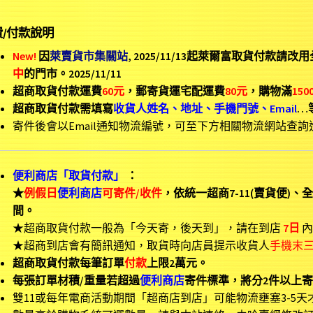
費/付款說明
New!
因
萊賣貨市集關站
, 2025/11/13起萊爾富取貨付款請改
中
的門市。2025/11/11
超商
取貨付款運費
60元
，郵寄貨運宅配
運費
80元
，購物滿
150
超商
取貨付款需
填寫
收貨人
姓名、地址、手機門號、Email
…
寄件後會以Email通知物流編號，可至下方相關物流網站查詢
便利商店「取貨付款」
：
★
例假日
便利商店
可寄件/收件
，依統一超商7-11(賣貨便)、全
間。
★超商取貨付款一般為「今天寄，後天到」，請在到店
7日
內
★超商到店會有簡訊通知，取貨時向店員提示收貨人
手機末
超商取貨付款每筆訂單
付款
上限2萬元。
每張訂單材積/重量若超過
便利商店
寄件
標準，將分2件以上
雙11或每年電商活動期間「超商店到店」可能物流壅塞3-5天