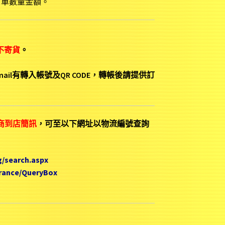
訂單數量金額。
不寄貨
。
ail有轉入帳號及QR CODE，轉帳後請提供訂
商到店簡訊
，可至以下網址以物流編號查詢
g/search.aspx
trance/QueryBox