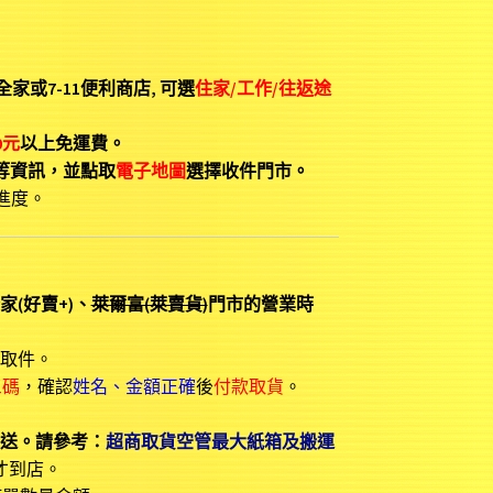
用全家或7-11便利商店, 可選
住家/工作/往返途
0元
以上免運費。
等資訊
，並點取
電子地圖
選擇收件門市。
進度。
家(好賣+)、
萊爾富(萊賣貨)
門市的營業時
取件。
三碼
，確認
姓名、金額正確
後
付款取貨
。
寄送。請參考：
超商取貨空管最大紙箱及搬運
才到店。