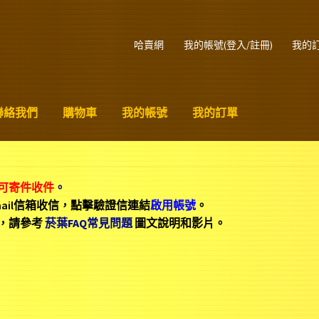
哈賣網
我的帳號(登入/註冊)
我的
聯絡我們
購物車
我的帳號
我的訂單
可寄件收件
。
mail信箱收信，點擊驗證信連結
啟用帳號
。
，請參考
菸葉FAQ常見問題
圖文說明和影片。