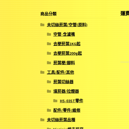
運
商品分類
未切絲菸葉/空管(原料)
空管-含濾嘴
去梗菸葉1KG起
去梗菸葉200g起
菸葉梗/腳料
工具/配件/其他
菸葉切絲器
填菸器/拉煙器
HS-03ST零件
配件/零件/維修
未切絲菸葉品種