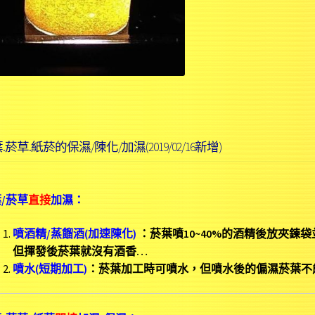
.菸草.紙菸的保濕/陳化/加濕(2019/02/16新增)
/菸草
直接
加濕：
噴酒精/蒸餾酒(加速陳化)
：菸葉噴10~40%的酒精後放夾
但揮發後菸葉就沒有酒香…
噴水(短期加工)
：菸葉加工時可噴水，但噴水後的偏濕菸葉不