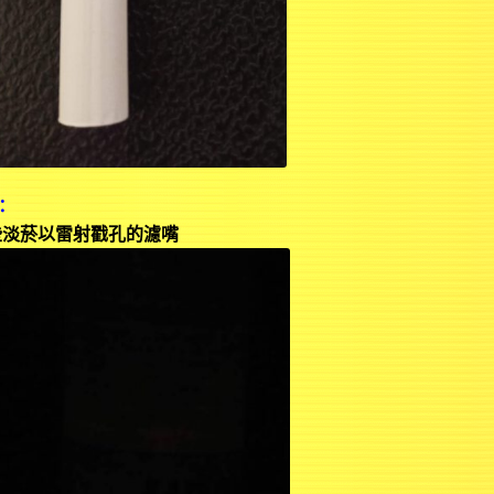
：
些淡菸以雷射戳孔的濾嘴