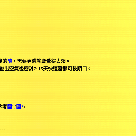
後的
醣
，需要更濃就會覺得太淡。
壓出空氣後密封7~15天快速發酵可較順口。
參考
圖1
/
圖2
)
夠…