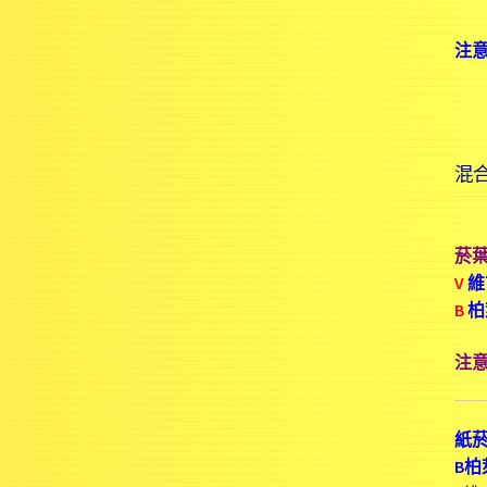
注
混合
菸
V
維
B
柏
注意
紙
B柏