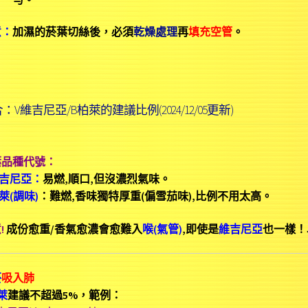
意：
加濕的菸葉切絲後，必須
乾燥處理
再
填充空管
。
：V維吉尼亞/B柏萊的建議比例(2024/12/05更新)
葉品種代號：
吉尼亞：
易燃,順口,但沒濃烈氣味。
萊(調味)
：難燃,
香味獨特厚重(偏雪茄味),比例不用太高。
!
成份愈重/香氣愈濃會愈難入
喉(氣管)
,即使是
維吉尼亞
也一樣！
菸
吸入肺
萊
建議不超過5%，範例：