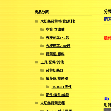
分類
商品分類
把濃
未切絲菸葉/空管(原料)
空管-含濾嘴
去梗菸葉1KG起
濃
去梗菸葉200g起
菸葉梗/腳料
工具/配件/其他
菸葉切絲器
填菸器/拉煙器
HS-03ST零件
配件/零件/維修
圖1
未切絲菸葉品種
用針