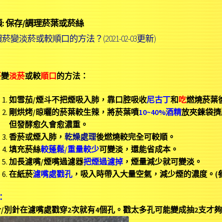
:
保存/調理菸葉或菸絲
菸變淡菸或較順口的方法？(2021-02-03更新)
菸
變
淡菸
或較
順口
的方法：
如雪茄/煙斗不把煙吸入肺，靠口腔吸收
尼古丁
和
吃
燃燒菸葉
剛烘烤/晾曬的菸葉較生辣，將菸葉噴
10~40%酒精
放夾鍊袋擠
但發酵愈久會愈濃重。
香菸或煙入肺，
乾燥處理
後燃燒較完全可較順。
填充菸絲
較蓬鬆/重量較少
可變淡，還能省成本。
加長濾嘴/煙嘴過濾器
把煙過濾掉
，煙量減少就可變淡。
在紙菸
濾嘴處戳孔
，吸入時帶入大量空氣，減少煙的濃度。(
：
/別針在濾嘴處戳穿2次就有4個孔。
戳太多孔可能變成抽2支才