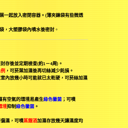
葉一起放入密閉容器。(薄夾鍊袋有些微透
袋，大塑膠袋內噴水後密封
。
存後並定期檢查(約1－4周)。
比例
，可菸葉加濕後再切絲減少耗損。
在室內放幾小時可能就已太乾硬，可菸絲加濕
濕有空氣的環境易產生
綠色黴菌
；可噴
環境
抑制
綠色黴菌
。
要偏濕，可噴
蒸餾酒
加濕存放幾天讓濕度均