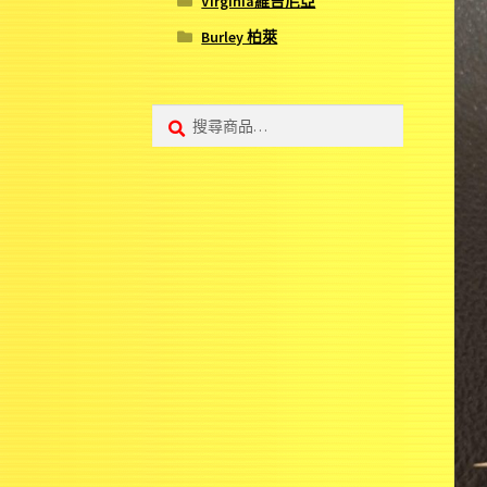
Virginia維吉尼亞
Burley 柏萊
搜
搜
尋:
尋