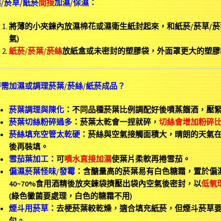
/菸草/紙菸
間接
加濕/保濕：
將薄的小夾鍊內放濕棉花或濕衛生紙封起來，和紙菸/菸草/菸
氣)
紙菸/菸葉/菸絲
放紙盒或未密封的塑膠袋，外面罩更大的塑膠
需加濕或調理菸葉/菸絲/紙菸成品？
菸葉調理與陳化
：不同品種菸葉比例調配好後噴蒸餾酒，壓緊封
菸葉切絲粉碎過多
：菸葉太乾會一捏就碎，
切絲會增加粉碎
菸絲填充空管太乾硬
：菸絲與空氣接觸面積大，晴朗的天氣
後再裝填。
雪茄葉加工
：可
噴水直接加濕
使葉片柔軟再捲雪茄。
偏濕菸葉怪味/發霉
：含醣量高的菸葉易有白色糖霜，置於偏
40~70%食用酒精後放夾鍊袋擠壓出袋內空氣後密封，以
低氧
(綠色黴菌要處理，白色的糖霜不用)
煙斗用菸草
：去梗菸葉較乾燥，適合填充紙菸，但煙斗菸草
勻。