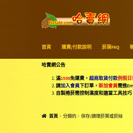
略
跳
過
至
導
內
覽
容
首頁
運費/付款說明
菸葉FAQ
哈賣網公告
滿
1500
免運費，
超商取貨付款
例假日
請
加入會員
下訂單，
新加
會員
需進E
自製捲菸需控制濕度和適當工具技巧
首頁
分類的
保存/調理菸葉或菸絲