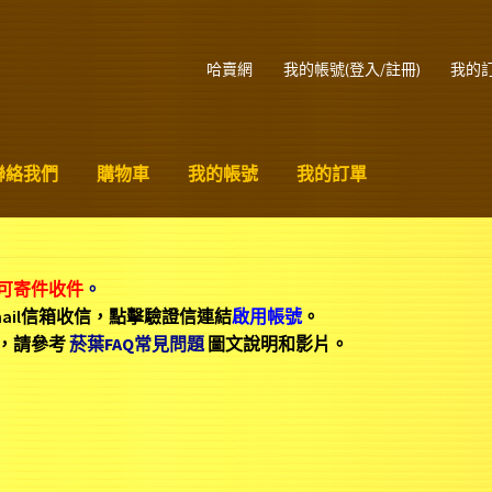
哈賣網
我的帳號(登入/註冊)
我的
聯絡我們
購物車
我的帳號
我的訂單
可寄件收件
。
mail信箱收信，點擊驗證信連結
啟用帳號
。
，請參考
菸葉FAQ常見問題
圖文說明和影片。