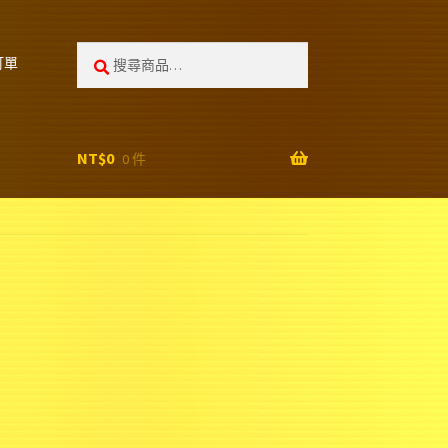
搜
搜
訂單
尋:
尋
NT$
0
0 件