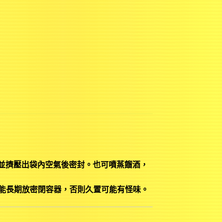
鍊袋並擠壓出袋內空氣後密封。也可噴蒸餾酒，
能長期放密閉容器，否則久置可能有怪味。