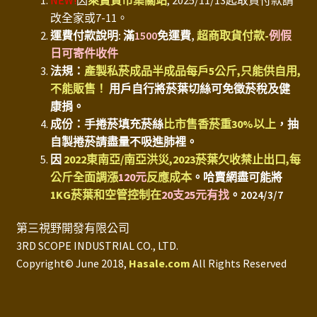
改全家或7-11。
運費付款說明: 滿
1500
免運費,
超商取貨付款-
例假
日可寄件收件
法規：
產製私菸成品半成品每戶5公斤,只能供自用,
不能販售！
用戶自行將菸葉切絲可免徵菸稅及健
康捐。
成份：手捲菸填充菸絲
比市售香菸重30%以上
，抽
自製捲菸請盡量不吸進肺裡。
因
2022東南亞/南亞洪災,2023菸葉欠收禁止出口,每
公斤全面調漲
120元
反應成本
。
哈賣網盡可能將
1KG菸葉和空管控制在
20支25元有找
。2024/3/7
第三視野開發有限公司
3RD SCOPE INDUSTRIAL CO., LTD.
Copyright© June 2018,
Hasale.com
All Rights Reserved