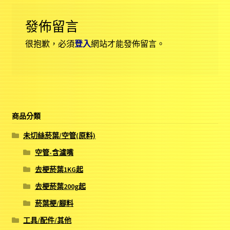
發佈留言
很抱歉，必須
登入
網站才能發佈留言。
商品分類
未切絲菸葉/空管(原料)
空管-含濾嘴
去梗菸葉1KG起
去梗菸葉200g起
菸葉梗/腳料
工具/配件/其他