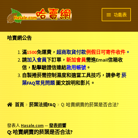
略
跳
功能表
過
至
導
內
商店首頁
覽
容
哈賣網公告
運費/付款說明
滿
1500
免運費，
超商取貨付款
例假日可寄件收件
。
請
加入會員
下訂單，
新加
會員
需進Email信箱收
菸葉FAQ
信，點擊驗證信連結
啟用帳號
。
自製捲菸需控制濕度和適當工具技巧，請參考
菸
聯絡我們
葉FAQ常見問題
圖文說明和影片。
我的帳號
首頁
菸葉法規FAQ
Q: 哈賣網賣的菸葉是否合法?
我的訂單
發表人
Hasale.com
—
發表迴響
Q: 哈賣網賣的菸葉是否合法?