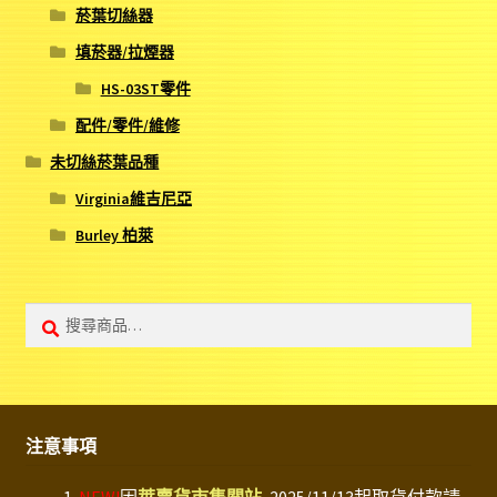
菸葉切絲器
填菸器/拉煙器
HS-03ST零件
配件/零件/維修
未切絲菸葉品種
Virginia維吉尼亞
Burley 柏萊
搜
搜
尋:
尋
注意事項
NEW!
因
萊賣貨市集關站
, 2025/11/13起取貨付款請