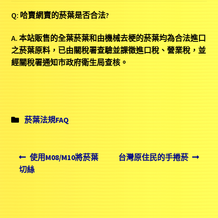
Q: 哈賣網賣的菸葉是否合法?
A. 本站販售的全葉菸葉和由機械去梗的菸葉均為合法進口
之菸葉原料，已由關稅署查驗並課徵進口稅、營業稅，並
經關稅署通知市政府衛生局查核。
發
菸葉法規FAQ
佈
於
文
Previous
Next
使用M08/M10將菸葉
台灣原住民的手捲菸
post:
post:
章
切絲
導
覽