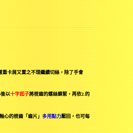
嚴重卡屑又置之不理繼續切絲，除了手會
心後以
十字起子
將梳齒的螺絲鎖緊，再依2.的
軸心的梳齒「齒片」
多用點力
壓回，也可每