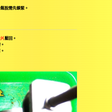
齒鬆脫需先鎖緊。
。
齒片
壓回。
槽。
屑。