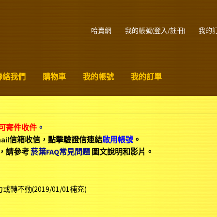
哈賣網
我的帳號(登入/註冊)
我的
聯絡我們
購物車
我的帳號
我的訂單
可寄件收件
。
mail信箱收信，點擊驗證信連結
啟用帳號
。
，請參考
菸葉FAQ常見問題
圖文說明和影片。
轉不動(2019/01/01補充)