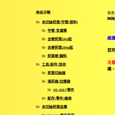
商品分類
發表
M0
未切絲菸葉/空管(原料)
空管-含濾嘴
維
去梗菸葉1KG起
去梗菸葉200g起
若
菸葉梗/腳料
注
工具/配件/其他
痛
菸葉切絲器
填菸器/拉煙器
HS-03ST零件
配件/零件/維修
未切絲菸葉品種