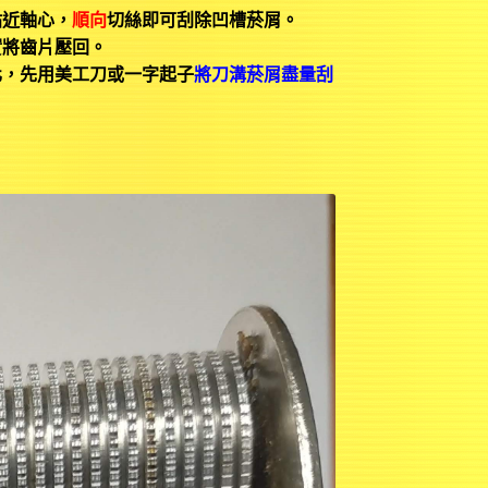
貼近軸心，
順向
切絲即可刮除凹槽菸屑。
實將齒片壓回。
化，先用美工刀或一字起子
將
刀溝菸屑盡量刮