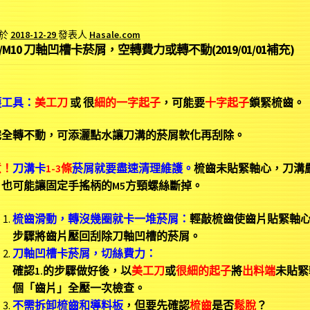
於
2018-12-29
發表人
Hasale.com
8/M10 刀軸凹槽卡菸屑，空轉費力或轉不動(2019/01/01補充)
護工具：
美工刀
或 很
細的一字起子
，可能要
十字起子
鎖緊梳齒。
完全轉不動，可添灑點水讓刀溝的菸屑軟化再刮除。
意！
刀溝卡
1-3條
菸屑就要盡速清理維護。
梳齒未貼緊軸心，刀溝
，也可能讓固定手搖柄的M5方頸螺絲斷掉。
梳齒滑動，轉沒幾圈就卡一堆菸屑：
輕敲梳齒使齒片貼緊軸
步驟將齒片壓回刮除刀軸凹槽的菸屑。
刀軸凹槽卡菸屑，切絲費力：
確認1.的步驟做好後，以
美工刀
或
很細的起子
將
出料端
未貼緊
個「齒片」全壓一次檢查。
不需拆卸梳齒和導料板
，但要先確認
梳齒
是否
鬆脫
？