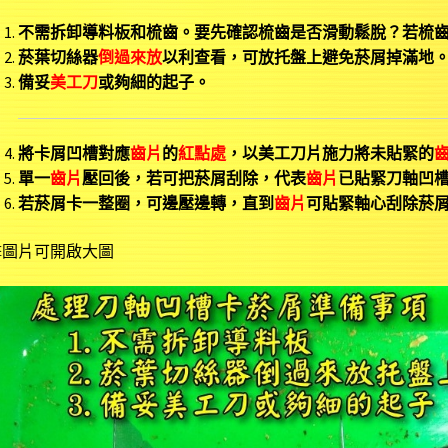
不需拆卸導料板和梳齒。
要先確認梳齒是否滑動鬆脫？若梳
菸葉切絲器
倒過來放
以利查看，可放托盤上避免菸屑掉滿地
備妥
美工刀
或夠細的起子。
將卡屑凹槽對應
齒片
的
紅點處
，以美工刀片施力將未貼緊的
單一
齒片
壓回後，若可把菸屑刮除，代表
齒片
已貼緊刀軸凹
若菸屑卡一整圈，可邊壓邊轉，直到
齒片
可貼緊軸心刮除菸
擊圖片可開啟大圖