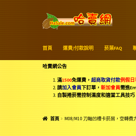
略
跳
過
至
導
內
覽
容
首頁
運費/付款說明
菸葉FAQ
哈賣網公告
滿
1500
免運費，
超商取貨付款
例假日
請
加入會員
下訂單，
新加
會員
需進E
自製捲菸需控制濕度和適當工具技巧
首頁
M08/M10 刀軸凹槽卡菸屑，空轉費力或