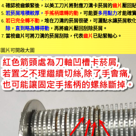
確認梳齒鎖緊後，以美工刀片將對應刀溝卡菸屑的
齒片
壓回
若菸屑堆積較厚，
手搖柄還轉的動
，
可能要
多用點力
才能確
若已完全轉不動
，堆在刀溝的菸屑很硬，可灑點水讓菸屑軟
除，直到略為轉得動
，再將齒片壓回刮除菸屑。
當梳齒片可將刀溝的菸屑刮除，代表
齒片
已貼緊軸心。
擊圖片可開啟大圖