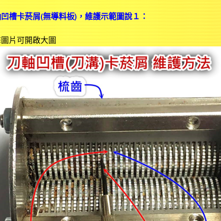
凹槽卡菸屑(無導料板)，維護示範圖說１：
擊圖片可開啟大圖