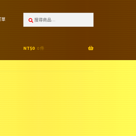
搜
搜
訂單
尋:
尋
NT$
0
0 件