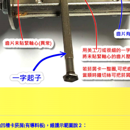
凹槽卡菸屑(有導料板)，維護示範圖說２：