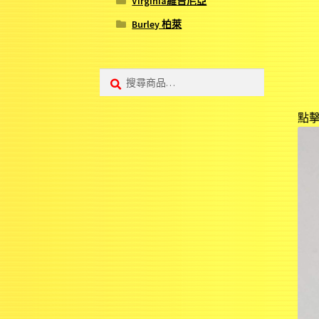
Virginia維吉尼亞
Burley 柏萊
搜
搜
尋:
尋
點